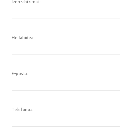
Izen-abizenak:
Hedabidea:
E-posta:
Telefonoa: