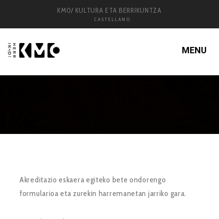
KM0/ KULTURA ETA BERRIKUNTZA
CASTELLANO
MENU
Akreditazio eskaera egiteko bete ondorengo
formularioa eta zurekin harremanetan jarriko gara.