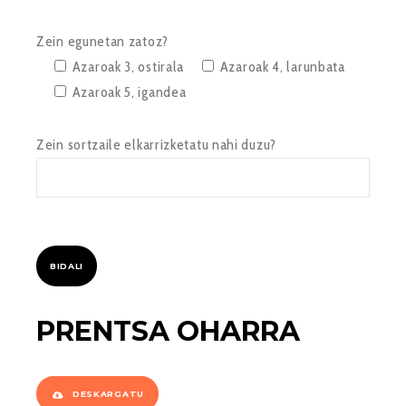
Zein egunetan zatoz?
Azaroak 3, ostirala
Azaroak 4, larunbata
Azaroak 5, igandea
Zein sortzaile elkarrizketatu nahi duzu?
PRENTSA OHARRA
DESKARGATU