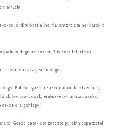
n jaialdia.
ekoa, erditu berria, herriarentzat eta herriarekin
spatuko dugu azaroaren 3tik 5era bitartean.
a erein eta uzta jasoko dugu.
 dugu. Publiko guztiei zuzendutako kontzertuak,
iak, bertso-saioak, erakusketak, artisau azoka,
ta askoz ere gehiago!
arete. Gorde datak eta zatozte gurekin ospatzera!