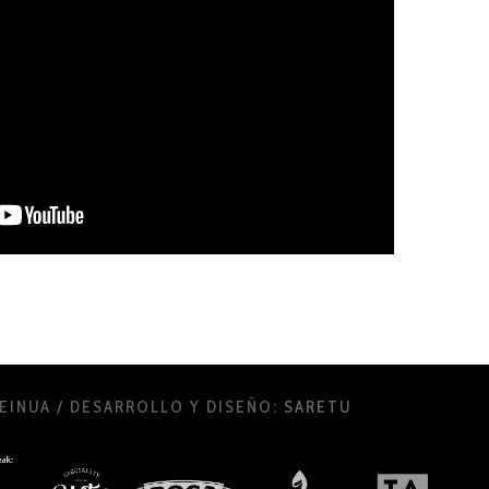
SEINUA / DESARROLLO Y DISEÑO:
SARETU