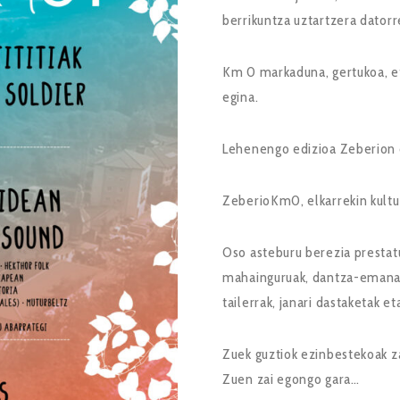
berrikuntza uztartzera datorre
Km 0 markaduna, gertukoa, etx
egina.
Lehenengo edizioa Zeberion o
ZeberioKm0, elkarrekin kultur
Oso asteburu berezia prestatu
mahainguruak, dantza-emanald
tailerrak, janari dastaketak e
Zuek guztiok ezinbestekoak z
Zuen zai egongo gara…