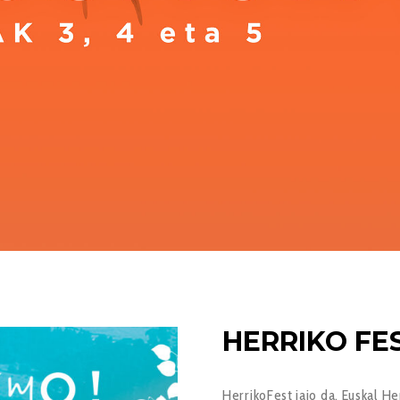
HERRIKO FE
HerrikoFest jaio da, Euskal H